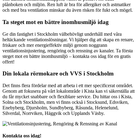
plånboken och miljön. Ren luft är bra för allergiker och astmatiker
och med bra ventilation minskar du även risken för fukt och mögel.
Ta steget mot en bättre inomhusmiljö idag
Ge din fastighet i Stockholm välbehövligt underhåll med våra
heltäckande ventilationslösningar. Vi hjälper dig att skapa en renare,
friskare och mer energieffektiv miljö genom noggrann
ventilationsinjustering, rengöring och rensning av kanaler. Ta första
steget mot en bättre inomhusmiljö – kontakta oss idag för en gratis
offert!
Din lokala rörmokare och VVS i Stockholm
Det finns flera fördelar med att arbeta i ett mer specificerat området.
Genom att fokusera på vårt lokalområde i Kista kan vi säkerställa att
du får mycket snabbare och flexiblare service. Du hittar oss i Kista,
Solna och Stockholm, men vi finns också i Stocksund, Edsviken,
Enebyberg, Djursholm, Sundbyberg, Råsunda, Helenelund,
Silverdal, Norrviken, Häggvik och Upplands Väsby.
Kontakta oss idag!