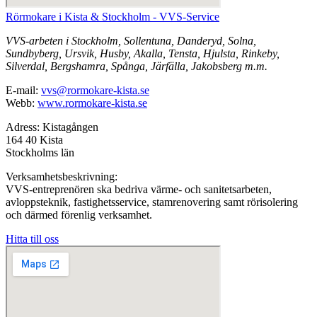
Rörmokare i Kista & Stockholm - VVS-Service
VVS-arbeten i Stockholm, Sollentuna, Danderyd, Solna,
Sundbyberg, Ursvik, Husby, Akalla, Tensta, Hjulsta, Rinkeby,
Silverdal, Bergshamra, Spånga, Järfälla, Jakobsberg m.m.
E-mail:
vvs@rormokare-kista.se
Webb:
www.rormokare-kista.se
Adress: Kistagången
164 40 Kista
Stockholms län
Verksamhetsbeskrivning:
VVS-entreprenören ska bedriva värme- och sanitetsarbeten,
avloppsteknik, fastighetsservice, stamrenovering samt rörisolering
och därmed förenlig verksamhet.
Hitta till oss