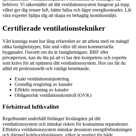
behöver. Vi säkerställer att ditt ventilationssystem fungerar på topp,
vilket ger dig renare luft, bättre hälsa och lägre energikostnader. Låt
våra experter hjälpa dig att skapa en behaglig inomhusmiljö.
Certifierade ventilationstekniker
Vårt kunniga team har lång erfarenhet av att arbeta med en mängd
olika fastighetstyper, från små villor till stora kommersiella
byggnader. Oavsett om du är fastighetsägare, BRF eller
privatperson, kan du lita på att vi har den kompetens och expertis
som krävs för att optimera ditt ventilationssystem. Hos oss får du
alltid ett professionellt och vänligt bemötande.
Exakt ventilationsinjustering
Grundlig rengöring av kanaler
Effektiv rensning av kanaler
Obligatorisk ventilationskontroll (OVK)
Förbättrad luftkvalitet
Regelbundet underhåll förlänger livslängden på ditt
ventilationssystem och minskar risken för kostsamma reparationer.
Effektiva ventilationssystem minskar dessutom energiförbrukningen
och därmed koldioxidutsläppen, vilket är positivt för både