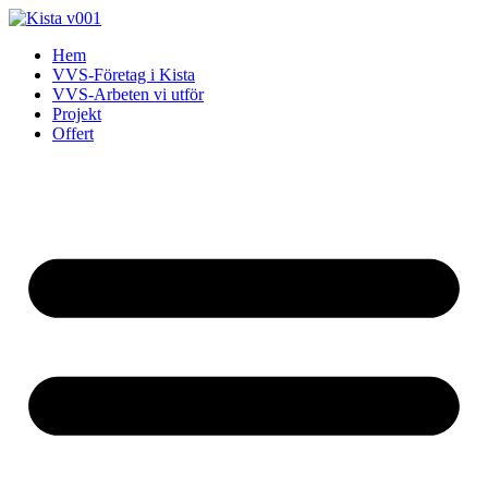
Skip
to
Hem
content
VVS-Företag i Kista
VVS-Arbeten vi utför
Projekt
Offert