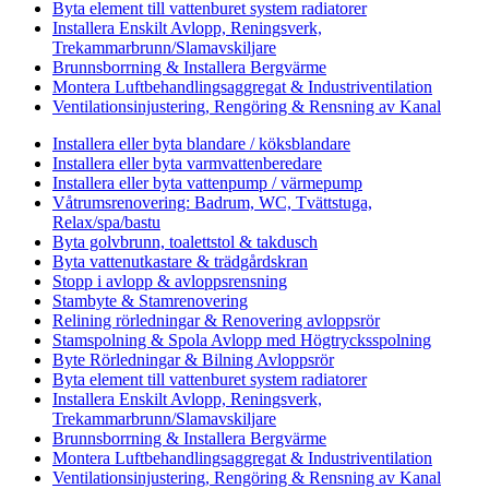
Byta element till vattenburet system radiatorer
Installera Enskilt Avlopp, Reningsverk,
Trekammarbrunn/Slamavskiljare
Brunnsborrning & Installera Bergvärme
Montera Luftbehandlingsaggregat & Industriventilation
Ventilationsinjustering, Rengöring & Rensning av Kanal
Installera eller byta blandare / köksblandare
Installera eller byta varmvattenberedare
Installera eller byta vattenpump / värmepump
Våtrumsrenovering: Badrum, WC, Tvättstuga,
Relax/spa/bastu
Byta golvbrunn, toalettstol & takdusch
Byta vattenutkastare & trädgårdskran
Stopp i avlopp & avloppsrensning
Stambyte & Stamrenovering
Relining rörledningar & Renovering avloppsrör
Stamspolning & Spola Avlopp med Högtrycksspolning
Byte Rörledningar & Bilning Avloppsrör
Byta element till vattenburet system radiatorer
Installera Enskilt Avlopp, Reningsverk,
Trekammarbrunn/Slamavskiljare
Brunnsborrning & Installera Bergvärme
Montera Luftbehandlingsaggregat & Industriventilation
Ventilationsinjustering, Rengöring & Rensning av Kanal