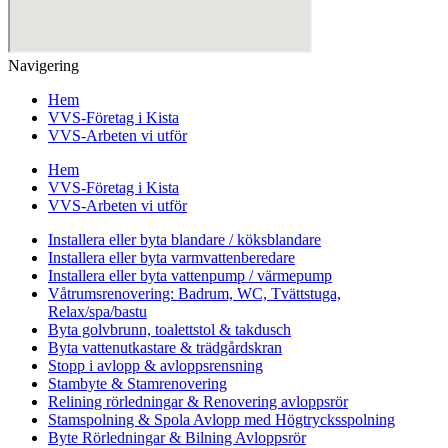
Navigering
Hem
VVS-Företag i Kista
VVS-Arbeten vi utför
Hem
VVS-Företag i Kista
VVS-Arbeten vi utför
Installera eller byta blandare / köksblandare
Installera eller byta varmvattenberedare
Installera eller byta vattenpump / värmepump
Våtrumsrenovering: Badrum, WC, Tvättstuga,
Relax/spa/bastu
Byta golvbrunn, toalettstol & takdusch
Byta vattenutkastare & trädgårdskran
Stopp i avlopp & avloppsrensning
Stambyte & Stamrenovering
Relining rörledningar & Renovering avloppsrör
Stamspolning & Spola Avlopp med Högtrycksspolning
Byte Rörledningar & Bilning Avloppsrör