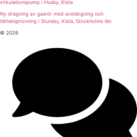
cirkulationspump i Husby, Kista
Ny dragning av gasrör med avstängning och
täthetsprovning i Stureby, Kista, Stockholms län
© 2026